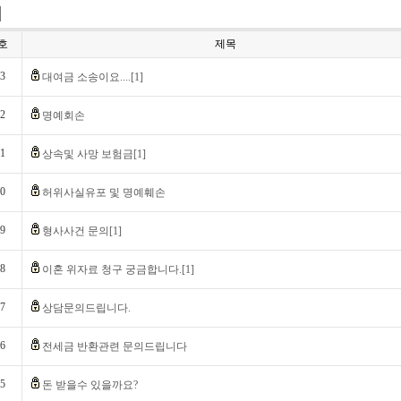
호
제목
3
대여금 소송이요....[1]
2
명예회손
1
상속및 사망 보험금[1]
0
허위사실유포 및 명예훼손
9
형사사건 문의[1]
8
이혼 위자료 청구 궁금합니다.[1]
7
상담문의드립니다.
6
전세금 반환관련 문의드립니다
5
돈 받을수 있을까요?