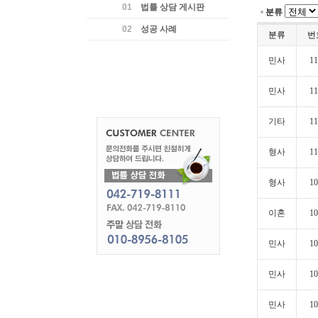
01
법률 상담 게시판
분류
02
성공 사례
분류
번
민사
11
민사
11
기타
11
형사
11
형사
10
이혼
10
민사
10
민사
10
민사
10