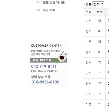
01
법률 상담 게시판
분류
02
성공 사례
분류
번호
민사
83
형사
82
이혼
81
형사
80
형사
79
민사
78
형사
77
민사
76
이혼
75