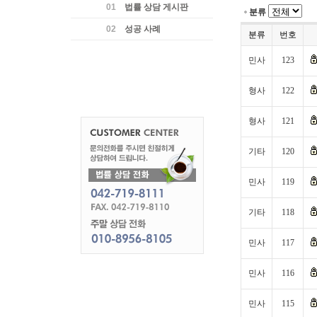
01
법률 상담 게시판
분류
02
성공 사례
분류
번호
민사
123
형사
122
형사
121
기타
120
민사
119
기타
118
민사
117
민사
116
민사
115