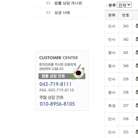
01
법률 상담 게시판
분류
02
성공 사례
분류
번호
민사
343
민사
342
형사
341
형사
340
민사
339
형사
338
회생
337
민사
336
민사
335